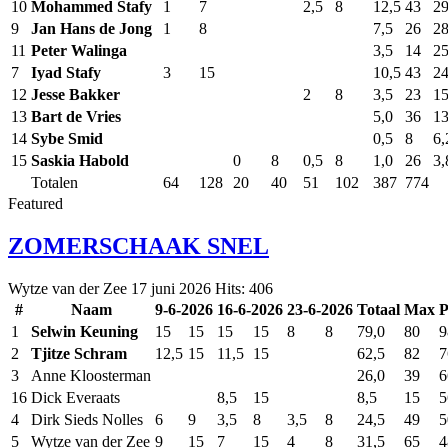
10
Mohammed Stafy
1
7
2,5
8
12,5
43
2
9
Jan Hans de Jong
1
8
7,5
26
2
11
Peter Walinga
3,5
14
2
7
Iyad Stafy
3
15
10,5
43
2
12
Jesse Bakker
2
8
3,5
23
1
13
Bart de Vries
5,0
36
1
14
Sybe Smid
0,5
8
6
15
Saskia Habold
0
8
0,5
8
1,0
26
3
Totalen
64
128
20
40
51
102
387
774
Featured
ZOMERSCHAAK SNEL
Wytze van der Zee
17 juni 2026
Hits: 406
#
Naam
9-6-2026
16-6-2026
23-6-2026
Totaal
Max
P
1
Selwin Keuning
15
15
15
15
8
8
79,0
80
9
2
Tjitze Schram
12,5
15
11,5
15
62,5
82
7
3
Anne Kloosterman
26,0
39
6
16
Dick Everaats
8,5
15
8,5
15
5
4
Dirk Sieds Nolles
6
9
3,5
8
3,5
8
24,5
49
5
5
Wytze van der Zee
9
15
7
15
4
8
31,5
65
4