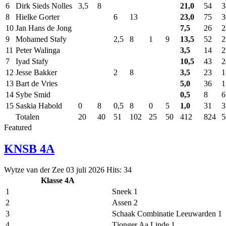
6
Dirk Sieds Nolles
3,5
8
21,0
54
3
8
Hielke Gorter
6
13
23,0
75
3
10
Jan Hans de Jong
7,5
26
2
9
Mohamed Stafy
2,5
8
1
9
13,5
52
2
11
Peter Walinga
3,5
14
2
7
Iyad Stafy
10,5
43
2
12
Jesse Bakker
2
8
3,5
23
1
13
Bart de Vries
5,0
36
1
14
Sybe Smid
0,5
8
6
15
Saskia Habold
0
8
0,5
8
0
5
1,0
31
3
Totalen
20
40
51
102
25
50
412
824
5
Featured
KNSB 4A
Wytze van der Zee
03 juli 2026
Hits: 34
Klasse 4A
1
Sneek 1
2
Assen 2
3
Schaak Combinatie Leeuwarden 1
4
Tjonger Aa Linde 1