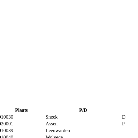
Plaats
P/D
010030
Sneek
D
020001
Assen
P
010039
Leeuwarden
010040
Wolvega