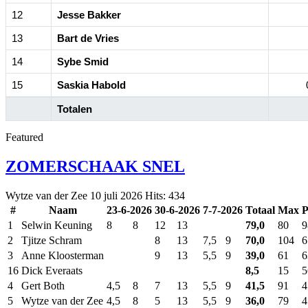
12
Jesse Bakker
13
Bart de Vries
14
Sybe Smid
15
Saskia Habold
Totalen
Featured
ZOMERSCHAAK SNEL
Wytze van der Zee
10 juli 2026
Hits: 434
#
Naam
23-6-2026
30-6-2026
7-7-2026
Totaal
Max
P
1
Selwin Keuning
8
8
12
13
79,0
80
9
2
Tjitze Schram
8
13
7,5
9
70,0
104
6
3
Anne Kloosterman
9
13
5,5
9
39,0
61
6
16
Dick Everaats
8,5
15
5
4
Gert Both
4,5
8
7
13
5,5
9
41,5
91
4
5
Wytze van der Zee
4,5
8
5
13
5,5
9
36,0
79
4