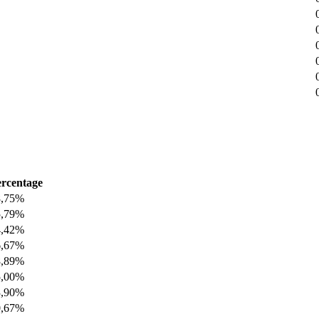
rcentage
8,75%
5,79%
4,42%
6,67%
8,89%
5,00%
3,90%
0,67%