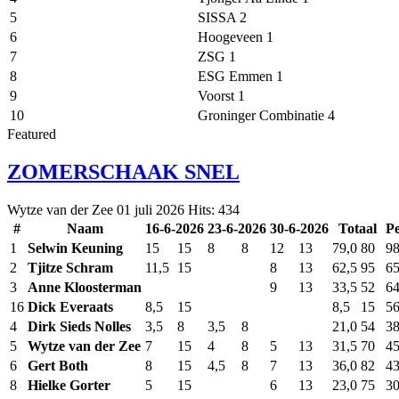
5
SISSA 2
6
Hoogeveen 1
7
ZSG 1
8
ESG Emmen 1
9
Voorst 1
10
Groninger Combinatie 4
Featured
ZOMERSCHAAK SNEL
Wytze van der Zee
01 juli 2026
Hits: 434
#
Naam
16-6-2026
23-6-2026
30-6-2026
Totaal
Pe
1
Selwin Keuning
15
15
8
8
12
13
79,0
80
9
2
Tjitze Schram
11,5
15
8
13
62,5
95
6
3
Anne Kloosterman
9
13
33,5
52
6
16
Dick Everaats
8,5
15
8,5
15
5
4
Dirk Sieds Nolles
3,5
8
3,5
8
21,0
54
3
5
Wytze van der Zee
7
15
4
8
5
13
31,5
70
4
6
Gert Both
8
15
4,5
8
7
13
36,0
82
4
8
Hielke Gorter
5
15
6
13
23,0
75
3