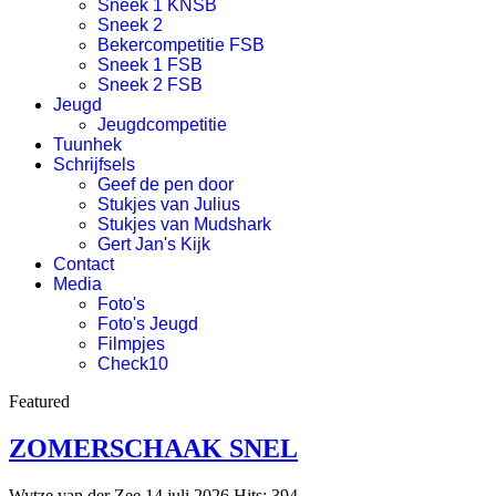
Sneek 1 KNSB
Sneek 2
Bekercompetitie FSB
Sneek 1 FSB
Sneek 2 FSB
Jeugd
Jeugdcompetitie
Tuunhek
Schrijfsels
Geef de pen door
Stukjes van Julius
Stukjes van Mudshark
Gert Jan's Kijk
Contact
Media
Foto's
Foto's Jeugd
Filmpjes
Check10
Featured
ZOMERSCHAAK SNEL
Wytze van der Zee
14 juli 2026
Hits: 394