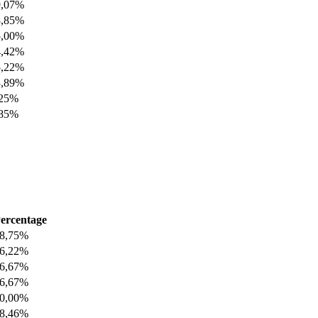
9,07%
8,85%
5,00%
4,42%
5,22%
3,89%
,25%
,85%
ercentage
8,75%
6,22%
6,67%
6,67%
0,00%
8,46%