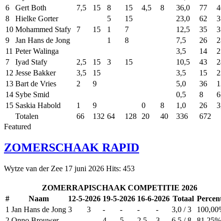
6
Gert Both
7,5
15
8
15
4,5
8
36,0
77
4
8
Hielke Gorter
5
15
23,0
62
3
10
Mohammed Stafy
7
15
1
7
12,5
35
3
9
Jan Hans de Jong
1
8
7,5
26
2
11
Peter Walinga
3,5
14
2
7
Iyad Stafy
2,5
15
3
15
10,5
43
2
12
Jesse Bakker
3,5
15
3,5
15
2
13
Bart de Vries
2
9
5,0
36
1
14
Sybe Smid
0,5
8
6
15
Saskia Habold
1
9
0
8
1,0
26
3
Totalen
66
132
64
128
20
40
336
672
Featured
ZOMERSCHAAK RAPID
Wytze van der Zee
17 juni 2026
Hits: 453
ZOMERRAPISCHAAK COMPETITIE 2026
#
Naam
12-5-2026
19-5-2026
16-6-2026
Totaal
Percen
1
Jan Hans de Jong
3
3
-
-
-
-
3,0 / 3
100,00
2
Onno Brouwer
-
-
4
5
2,5
3
6,5 / 8
81,25%