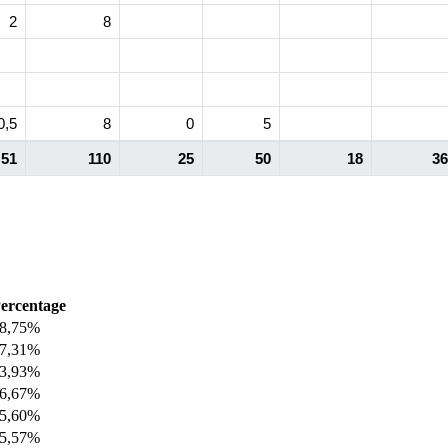
2
8
0,5
8
0
5
51
110
25
50
18
36
ercentage
8,75%
7,31%
3,93%
6,67%
5,60%
5,57%