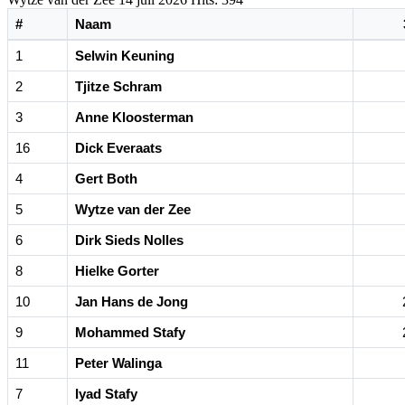
#
Naam
1
Selwin Keuning
2
Tjitze Schram
3
Anne Kloosterman
16
Dick Everaats
4
Gert Both
5
Wytze van der Zee
6
Dirk Sieds Nolles
8
Hielke Gorter
10
Jan Hans de Jong
9
Mohammed Stafy
11
Peter Walinga
7
Iyad Stafy