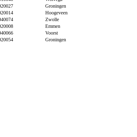
020027
Groningen
020014
Hoogeveen
040074
Zwolle
020008
Emmen
040066
Voorst
020054
Groningen